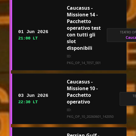
Caucasus -
Missione 14 -
Pacchetto
operativo test
01 Jun 2026
TEATRO O
con tutti gli
Cauc
21:00 LT
slot
disponibili
ID:
PKG_OP_14_TEST_001
Caucasus -
Missione 10 -
Pacchetto
03 Jun 2026
T
operativo
22:30 LT
ID:
PKG_OP_10_20260601_142050
Persian Gulf -