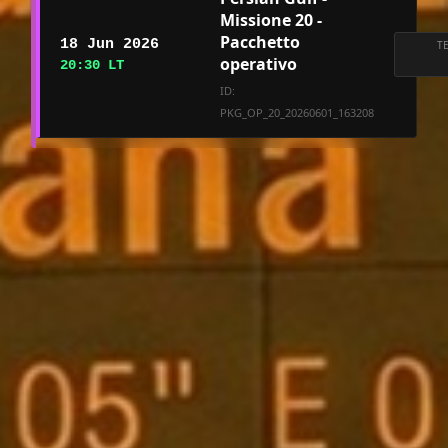
Missione 20 -
Pacchetto
18 Jun 2026
T
operativo
20:30 LT
ID:
PKG_OP_20_20260601_163208